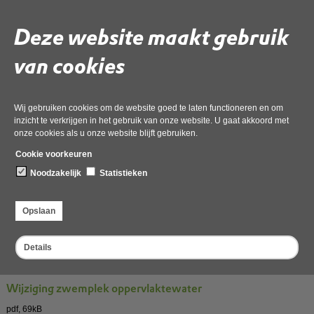
Afmeldingsformulier legionella
Deze website maakt gebruik
van cookies
Melding 'ongewoon voorval zwemwater'
Wij gebruiken cookies om de website goed te laten functioneren en om
Monitoring bassinswater zwemgelegenheden
inzicht te verkrijgen in het gebruik van onze website. U gaat akkoord met
onze cookies als u onze website blijft gebruiken.
24 november 2022,
pdf
, 23kB
Cookie voorkeuren
Formulier afmelding/sluiting badinrichting
Noodzakelijk
Statistieken
Mocht uw badinrichting definitief sluiten, dan kunt u dit
formulier gebruiken om dat te melden.
Opslaan
Melding oprichten, wijzigen of uitbreiden zwembad
Details
Wijziging zwemplek oppervlaktewater
pdf
, 69kB