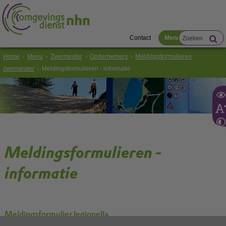
Contact
Menu
Home
Menu
Zwemwater
Ondernemers
Meldingsformulieren
zwemwater
Meldingsformulieren - informatie
Meldingsformulieren -
informatie
Meldingsformulier legionella