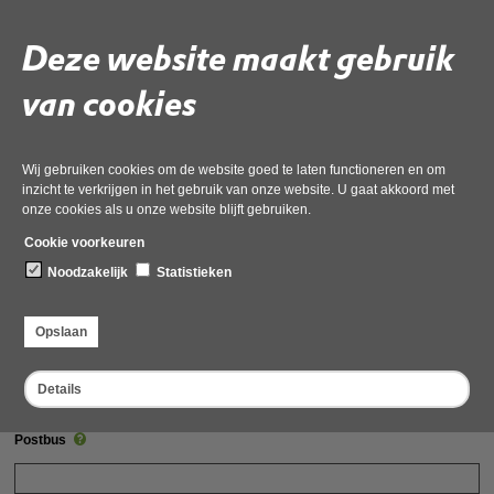
U dient de OD NHN onmiddellijk telefonisch in kennis te
stellen en dit formulier in te vullen, wanneer legionella is
geconstateerd: 088-10 21 300
Deze website maakt gebruik
van cookies
Naam badinrichting
Wij gebruiken cookies om de website goed te laten functioneren en om
Straatnaam
inzicht te verkrijgen in het gebruik van onze website. U gaat akkoord met
onze cookies als u onze website blijft gebruiken.
Cookie voorkeuren
Huisnummer
Noodzakelijk
Statistieken
Opslaan
Postcode
Details
Postbus