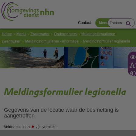
Contact
Menu
Home
Menu
Zwemwater
Ondernemers
Meldingsformulieren
zwemwater
Meldingsformulieren - informatie
Meldingsformulier legionella
Meldingsformulier legionella
Gegevens van de locatie waar de besmetting is
aangetroffen
Velden met een
zijn verplicht.