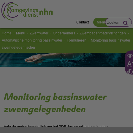
Contact
Menu
Home
Menu
Zwemwater
Ondernemers
Zwembaden/badinrichtingen
Automatische monitoring bassinwater
Formulieren
Monitoring bassinswater
zwemgelegenheden
Monitoring bassinswater
zwemgelegenheden
Volg de onderstaande link om het
PDF
document te downloaden.