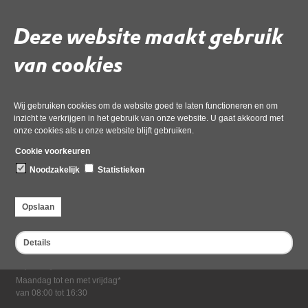
Download ‘Monitoring bassinswater zwemgelegenheden’,
pdf
, 120kB
Deze website maakt gebruik
van cookies
Deel deze pagina
Wij gebruiken cookies om de website goed te laten functioneren en om
inzicht te verkrijgen in het gebruik van onze website. U gaat akkoord met
onze cookies als u onze website blijft gebruiken.
Cookie voorkeuren
Noodzakelijk
Statistieken
Bezoekadres
Opslaan
Dampten 2, 1624 NR Hoorn
Postadres
Details
Postbus 2095, 1620 EB Hoorn
Openingstijden kantoor
Maandag tot en met vrijdag*
van 08:00 tot 16:30