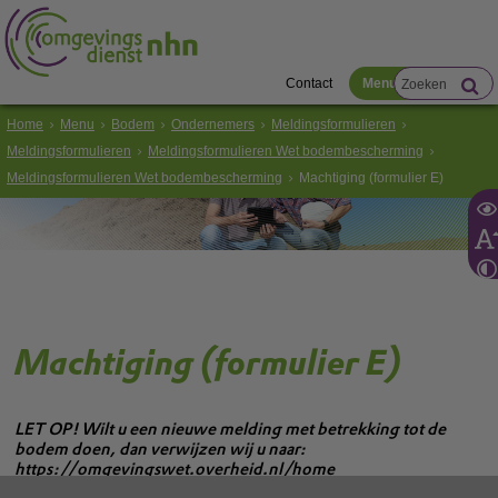
Contact
Menu
Home
Menu
Bodem
Ondernemers
Meldingsformulieren
Meldingsformulieren
Meldingsformulieren Wet bodembescherming
Meldingsformulieren Wet bodembescherming
Machtiging (formulier E)
Machtiging (formulier E)
LET OP! Wilt u een nieuwe melding met betrekking tot de
bodem doen, dan verwijzen wij u naar:
https://omgevingswet.overheid.nl/home
Voor lopende bodemzaken kunt u gebruik maken van de