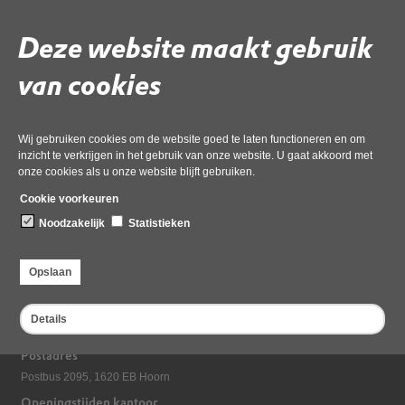
formulieren op onze website.
Deze website maakt gebruik
Volg de onderstaande link om het
PDF
document te downloaden.
Download ‘Machtiging (formulier E)’,
van cookies
pdf
, 617kB
Deel deze pagina
Wij gebruiken cookies om de website goed te laten functioneren en om
inzicht te verkrijgen in het gebruik van onze website. U gaat akkoord met
onze cookies als u onze website blijft gebruiken.
Cookie voorkeuren
Noodzakelijk
Statistieken
Opslaan
Bezoekadres
Details
Dampten 2, 1624 NR Hoorn
Postadres
Postbus 2095, 1620 EB Hoorn
Openingstijden kantoor