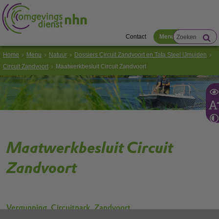
Contact
Menu
Home
Menu
Natuur
Dossiers Circuit Zandvoort en Tata Steel IJmuiden
Circuit Zandvoort
Maatwerkbesluit Circuit Zandvoort
Maatwerkbesluit Circuit
Zandvoort
Vergunning_Circuitpark_Zandvoort