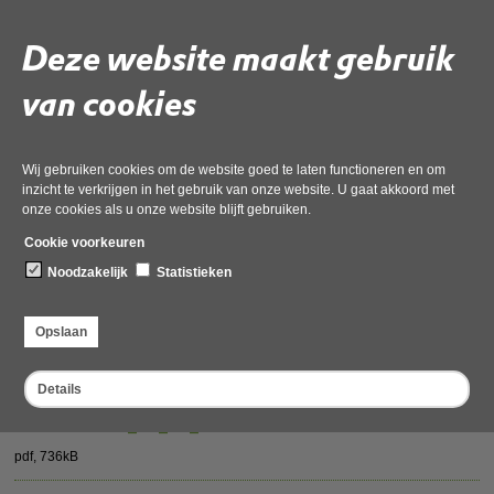
pdf
, 5MB
Deze website maakt gebruik
ontwerpbesluit_maatwerk
van cookies
pdf
, 878kB
aanbiedingsbrief_ontwerpbesluit_Wnb_geanonimiseerd
Wij gebruiken cookies om de website goed te laten functioneren en om
pdf
, 507kB
inzicht te verkrijgen in het gebruik van onze website. U gaat akkoord met
onze cookies als u onze website blijft gebruiken.
Natuurtoets_Circuit_Zandvoort_op_Natura_2000_gebied_
Cookie voorkeuren
Noodzakelijk
Statistieken
pdf
, 1MB
BOB_gebieden_CPZ
Opslaan
pdf
, 3MB
Details
Stikstofnotitie_24_09_2019
pdf
, 736kB