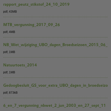
rapport_peutz_stikstof_24_10_2019
pdf
, 43MB
MTB_vergunning_2017_09_26
pdf
, 4MB
NB_Wet_wijziging_UBO_dagen_Broedseizoen_2015_06_1
pdf
, 1MB
Natuurtoets_2014
pdf
, 1MB
Gedoogbesluit_GS_voor_extra_UBO_dagen_in_broedseiz
pdf
, 873kB
6_en_7_vergunning_nbwet_2_jun_2003_en_27_sept_11