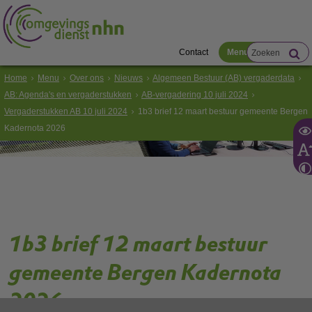
Contact
Menu
Home
Menu
Over ons
Nieuws
Algemeen Bestuur (AB) vergaderdata
AB: Agenda's en vergaderstukken
AB-vergadering 10 juli 2024
Vergaderstukken AB 10 juli 2024
1b3 brief 12 maart bestuur gemeente Bergen
Kadernota 2026
1b3 brief 12 maart bestuur
gemeente Bergen Kadernota
2026