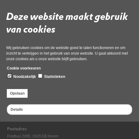
Deze website maakt gebruik
Volg de onderstaande link om het
PDF
document te downloaden.
Download ‘1b3 brief 12 maart bestuur gemeente Bergen Kadernota
van cookies
2026’,
08 juli 2024,
pdf
, 59kB
Wij gebruiken cookies om de website goed te laten functioneren en om
inzicht te verkrijgen in het gebruik van onze website. U gaat akkoord met
Deel deze pagina
onze cookies als u onze website blijft gebruiken.
Laatst gewijzigd: 08 juli 2024
Cookie voorkeuren
Noodzakelijk
Statistieken
Opslaan
Details
Bezoekadres
Dampten 2, 1624 NR Hoorn
Postadres
Postbus 2095, 1620 EB Hoorn