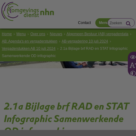
Contact
Menu
Home
Menu
Over ons
Nieuws
Algemeen Bestuur (AB) vergaderdata
AB: Agenda's en vergaderstukken
AB-vergadering 10 juli 2024
Vergaderstukken AB 10 juli 2024
2.1a Bijlage brf RAD en STAT Infographic
Samenwerkende OD infographic
2.1a Bijlage brf RAD en STAT
Infographic Samenwerkende
OD infographic