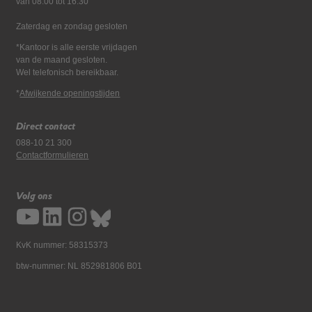
van 08:00 tot 16:30
Zaterdag en zondag gesloten
*Kantoor is alle eerste vrijdagen
van de maand gesloten.
Wel telefonisch bereikbaar.
*
Afwijkende openingstijden
Direct contact
088-10 21 300
Contactformulieren
Volg ons
KvK nummer: 58315373
btw-nummer: NL 852981806 B01