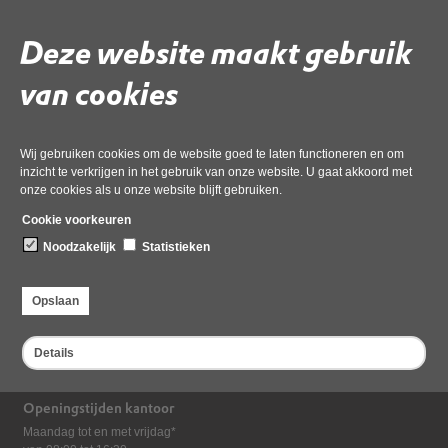
Gebruik de onderstaande link om het document te downloaden.
Download ‘7b 1a VTH-strategie 2021-2023 (Omgevingswet)’,
Deze website maakt gebruik
01 december 2022,
pdf
, 2MB
van cookies
Deel deze pagina
Wij gebruiken cookies om de website goed te laten functioneren en om
inzicht te verkrijgen in het gebruik van onze website. U gaat akkoord met
onze cookies als u onze website blijft gebruiken.
Cookie voorkeuren
Noodzakelijk
Statistieken
Opslaan
Bezoekadres
Dampten 2, 1624 NR Hoorn
Details
Postadres
Postbus 2095, 1620 EB Hoorn
Openingstijden kantoor
Maandag tot en met vrijdag*