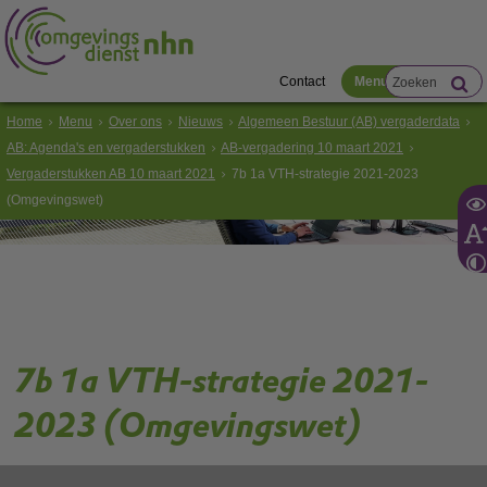
Contact
Menu
Home
Menu
Over ons
Nieuws
Algemeen Bestuur (AB) vergaderdata
AB: Agenda's en vergaderstukken
AB-vergadering 10 maart 2021
Vergaderstukken AB 10 maart 2021
7b 1a VTH-strategie 2021-2023
(Omgevingswet)
7b 1a VTH-strategie 2021-
2023 (Omgevingswet)