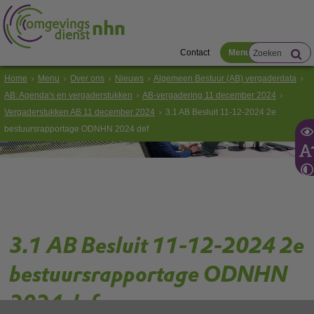
Contact
Menu
Home
Menu
Over ons
Nieuws
Algemeen Bestuur (AB) vergaderdata
AB: Agenda's en vergaderstukken
AB-vergadering 11 december 2024
Vergaderstukken AB 11 december 2024
3.1 AB Besluit 11-12-2024 2e
bestuursrapportage ODNHN 2024 def
3.1 AB Besluit 11-12-2024 2e
bestuursrapportage ODNHN
2024 def