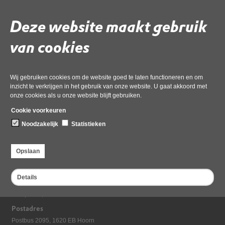
Deze website maakt gebruik
Gebruik de onderstaande link om het document te downloaden.
Download ‘3.1 AB Besluit 11-12-2024 2e bestuursrapportage ODNHN
van cookies
2024 def’,
04 december 2024,
pdf
, 102kB
Wij gebruiken cookies om de website goed te laten functioneren en om
inzicht te verkrijgen in het gebruik van onze website. U gaat akkoord met
Deel deze pagina
onze cookies als u onze website blijft gebruiken.
Cookie voorkeuren
Noodzakelijk
Statistieken
Opslaan
Details
Bezoekadres
Dampten 2, 1624 NR Hoorn
Postadres
Postbus 2095, 1620 EB Hoorn