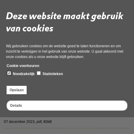
Agenda_Vertrouwelijk_OD_NHN_vergadering_Algemeen_
07 december 2023,
pdf
, 88kB
Deze website maakt gebruik
2.1a AB Besluit aanpassing GR OD NHN aan gewijzigde
van cookies
WGRa def
07 december 2023,
pdf
, 172kB
Wij gebruiken cookies om de website goed te laten functioneren en om
inzicht te verkrijgen in het gebruik van onze website. U gaat akkoord met
2.1a 04122023 Gemeenschappelijke regeling
onze cookies als u onze website blijft gebruiken.
Omgevingsdienst Noord A def
Cookie voorkeuren
07 december 2023,
pdf
, 261kB
Noodzakelijk
Statistieken
2.1a was-wordt lijst gewijzigde GR OD NHN def (006)
Opslaan
07 december 2023,
pdf
, 235kB
Details
2.2 AB Memo 2023 IBP VTH - Robuustheidscriteria
051223
07 december 2023,
pdf
, 80kB