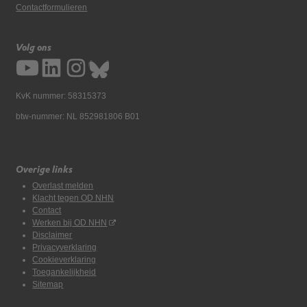
Contactformulieren
Volg ons
KvK nummer: 58315373
btw-nummer: NL 852981806 B01
Overige links
Overlast melden
Klacht tegen OD NHN
Contact
Werken bij OD NHN
Disclaimer
Privacyverklaring
Cookieverklaring
Toegankelijkheid
Sitemap