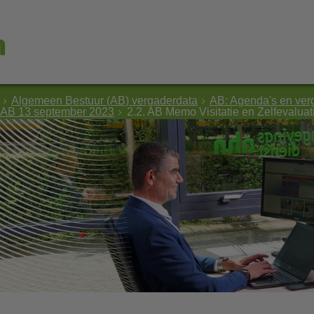
Algemeen Bestuur (AB) vergaderdata
AB: Agenda's en ver
 AB 13 september 2023
2.2. AB Memo Visitatie en Zelfevalua