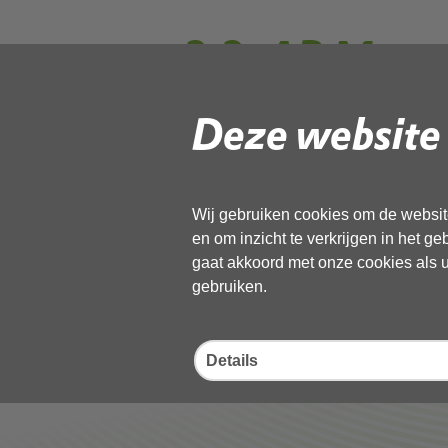
2.2. AB Memo 
Zelfevaluatie
Deze website 
Gebruik de onderstaande link om het
Wij gebruiken cookies om de website
Download ‘2.2. AB Memo Visitatie 
en om inzicht te verkrijgen in het g
pdf
, 106kB
gaat akkoord met onze cookies als u 
gebruiken.
Deel deze pagina
Details