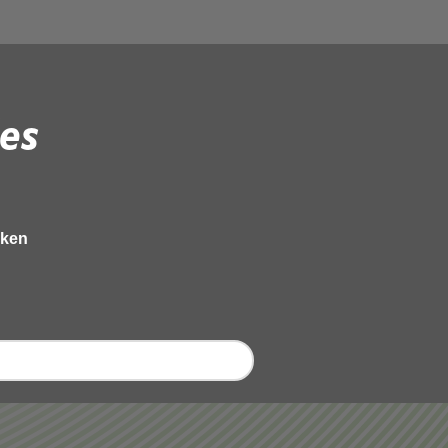
es
eken