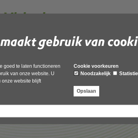
Visitatie en
 2023
maakt gebruik van cooki
 document te downloaden.
 goed te laten functioneren
Cookie voorkeuren
en Zelfevaluatie 2023’,
ebruik van onze website. U
Noodzakelijk
Statisti
onze website blijft
Opslaan