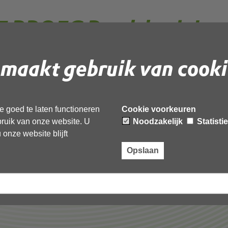
 BROEC Raadsbesluit
de Broec 6 juli 2023
maakt gebruik van cooki
 document te downloaden.
 goed te laten functioneren
Cookie voorkeuren
adsbesluit zienswijze Stede Broec 6 juli 2023’,
ebruik van onze website. U
Noodzakelijk
Statisti
onze website blijft
Opslaan