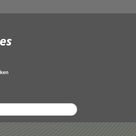
es
eken