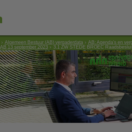
Algemeen Bestuur (AB) vergaderdata
AB: Agenda's en ver
 AB 13 september 2023
3.1 ZW STEDE BROEC Raadsbesluit z