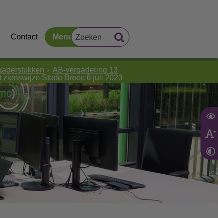
Contact
Menu
gaderstukken
AB-vergadering 13
ienswijze Stede Broec 6 juli 2023