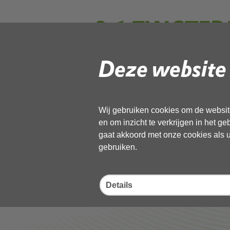
3.1 ZW STEDE
zienswijze Ste
Deze website 
Gebruik de onderstaande link om het
Wij gebruiken cookies om de website
Download ‘3.1 ZW STEDE BROEC Ra
en om inzicht te verkrijgen in het g
pdf
, 110kB
gaat akkoord met onze cookies als u 
gebruiken.
Deel deze pagina
Details