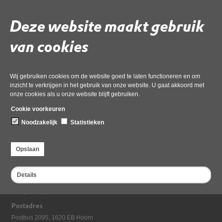
Deze website maakt gebruik
Gebruik de onderstaande link om het document te downloaden.
Download ‘3.1 ZW TEXEL Raadsbesluit - Jaarrekening 2022 en
van cookies
Begroting 2024 juni 2023’,
pdf
, 326kB
Wij gebruiken cookies om de website goed te laten functioneren en om
inzicht te verkrijgen in het gebruik van onze website. U gaat akkoord met
Deel deze pagina
onze cookies als u onze website blijft gebruiken.
Cookie voorkeuren
Noodzakelijk
Statistieken
Opslaan
Details
Bezoekadres
Dampten 2, 1624 NR Hoorn
Postadres
Postbus 2095, 1620 EB Hoorn