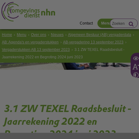
Contact
Menu
Home
Menu
Over ons
Nieuws
Algemeen Bestuur (AB) vergaderdata
AB: Agenda's en vergaderstukken
AB-vergadering 13 september 2023
Vergaderstukken AB 13 september 2023
3.1 ZW TEXEL Raadsbesluit -
Jaarrekening 2022 en Begroting 2024 juni 2023
3.1 ZW TEXEL Raadsbesluit -
Jaarrekening 2022 en
Begroting 2024 juni 2023