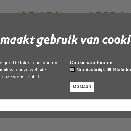
en AB 15 januari 2024
maakt gebruik van cooki
- Robuustheidscriteria 15 januari
 goed te laten functioneren
Cookie voorkeuren
ebruik van onze website. U
Noodzakelijk
Statisti
onze website blijft
Opslaan
list brief 191223 Min I&W
OD