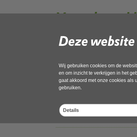
Vergaderstukk
Deze website 
2a AB Memo IBP VTH 
2024
Wij gebruiken cookies om de website
en om inzicht te verkrijgen in het g
02 januari 2024,
pdf
, 225kB
gaat akkoord met onze cookies als u 
gebruiken.
1b1 Bijlage 2 Check
Checklist PvA voor 
Details
02 januari 2024,
pdf
, 189kB