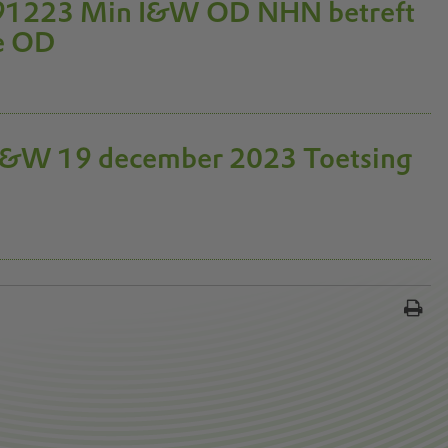
 191223 Min I&W OD NHN betreft
e OD
I&W 19 december 2023 Toetsing