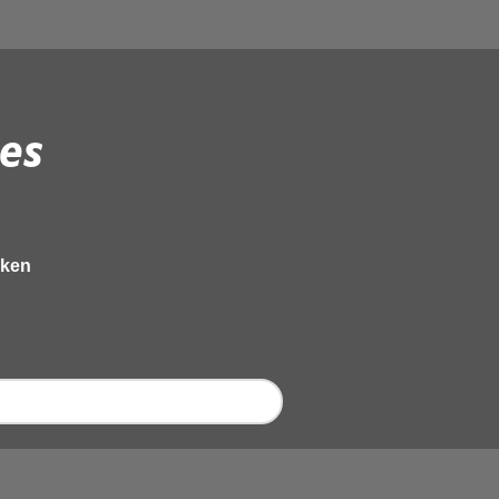
es
eken