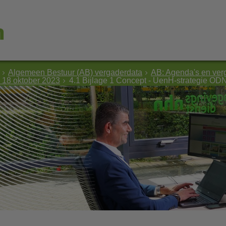
Algemeen Bestuur (AB) vergaderdata
AB: Agenda's en ver
 18 oktober 2023
4.1 Bijlage 1 Concept - UenH-strategie O