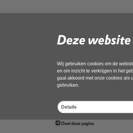
4.1 Bijlage 1 
strategie O
Deze website 
versie 2 na 
Wij gebruiken cookies om de website
en om inzicht te verkrijgen in het g
Volg de onderstaande link om het
gaat akkoord met onze cookies als u 
PD
gebruiken.
Download ‘4.1 Bijlage 1 Concept
DB270923’,
02 januari 2024,
pdf
, 5MB
Details
Deel deze pagina