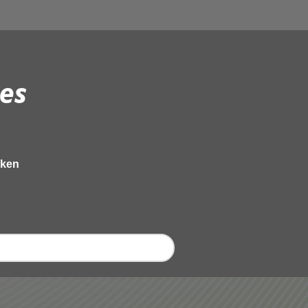
es
eken