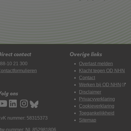
irect contact
Overige links
88-10 21 300
Overlast melden
ontactformulieren
Klacht tegen OD NHN
Contact
Werken bij OD NHN
Disclaimer
Volg ons
Privacyverklaring
Cookieverklaring
Toegankelijkheid
vK nummer: 58315373
Sitemap
tw-nummer: NL 852981806