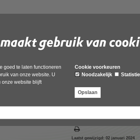
Concept - UenH-
DNHN 2024-2027 DB
maakt gebruik van cooki
DB270923
 goed te laten functioneren
Cookie voorkeuren
ebruik van onze website. U
Noodzakelijk
Statisti
onze website blijft
F
document te downloaden.
Opslaan
 - UenH-strategie ODNHN 2024-2027 DB versie 2 na
Laatst gewijzigd: 02 januari 2024