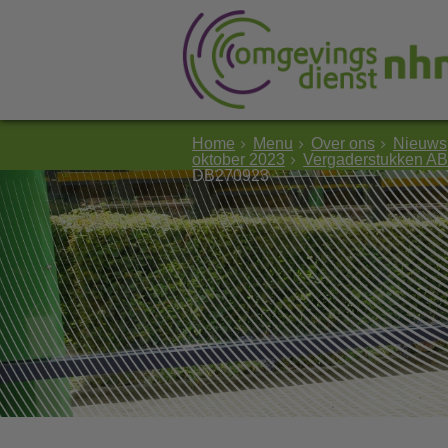
Home
Menu
Over ons
Nieuws
oktober 2023
Vergaderstukken AB
DB270923