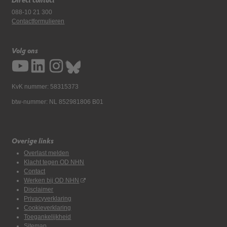
Direct contact
088-10 21 300
Contactformulieren
Volg ons
KvK nummer: 58315373
btw-nummer: NL 852981806 B01
Overige links
Overlast melden
Klacht tegen OD NHN
Contact
Werken bij OD NHN
Disclaimer
Privacyverklaring
Cookieverklaring
Toegankelijkheid
Sitemap