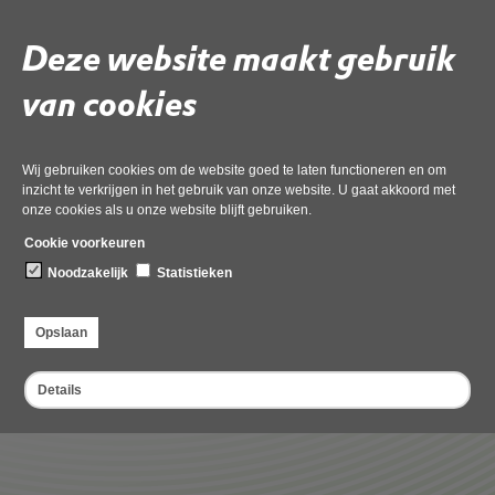
Agenda_OD_NHN_vergadering_Algemeen_Bestuur_22_ma
(3)
Deze website maakt gebruik
16 maart 2023,
pdf
, 93kB
van cookies
3d1 DB-besluit Gemotiveerde reactie op standpunten
Kadernota 2024
16 maart 2023,
pdf
, 175kB
Wij gebruiken cookies om de website goed te laten functioneren en om
inzicht te verkrijgen in het gebruik van onze website. U gaat akkoord met
onze cookies als u onze website blijft gebruiken.
3d ODNHN Kadernota 2024 25112022 met kenmerk
Cookie voorkeuren
16 maart 2023,
pdf
, 248kB
Noodzakelijk
Statistieken
Agendabundel AB 22 maart 2023
Opslaan
pdf
, 3MB
Details