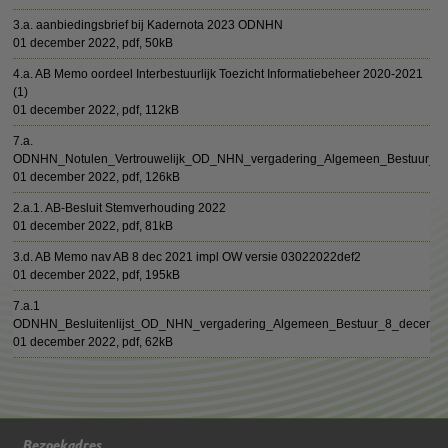
3.a. aanbiedingsbrief bij Kadernota 2023 ODNHN
01 december 2022,
pdf
, 50kB
4.a. AB Memo oordeel Interbestuurlijk Toezicht Informatiebeheer 2020-2021
(1)
01 december 2022,
pdf
, 112kB
7.a.
ODNHN_Notulen_Vertrouwelijk_OD_NHN_vergadering_Algemeen_Bestuur_0
01 december 2022,
pdf
, 126kB
2.a.1. AB-Besluit Stemverhouding 2022
01 december 2022,
pdf
, 81kB
3.d. AB Memo nav AB 8 dec 2021 impl OW versie 03022022def2
01 december 2022,
pdf
, 195kB
7.a.1
ODNHN_Besluitenlijst_OD_NHN_vergadering_Algemeen_Bestuur_8_decemb
01 december 2022,
pdf
, 62kB
Bezoekadres