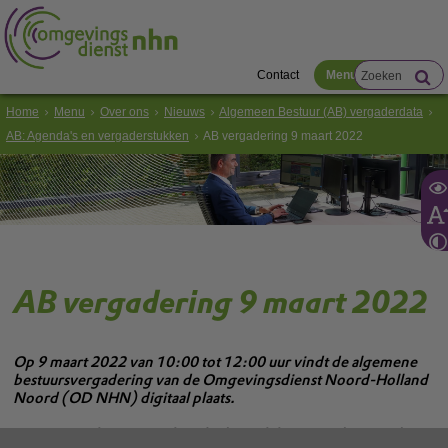
Contact
Menu
Home
Menu
Over ons
Nieuws
Algemeen Bestuur (AB) vergaderdata
AB: Agenda's en vergaderstukken
AB vergadering 9 maart 2022
AB vergadering 9 maart 2022
Op 9 maart 2022 van 10:00 tot 12:00 uur vindt de algemene
bestuursvergadering van de Omgevingsdienst Noord-Holland
Noord (OD NHN) digitaal plaats.
Deze vergadering wordt gefaciliteerd door Notubiz en is live