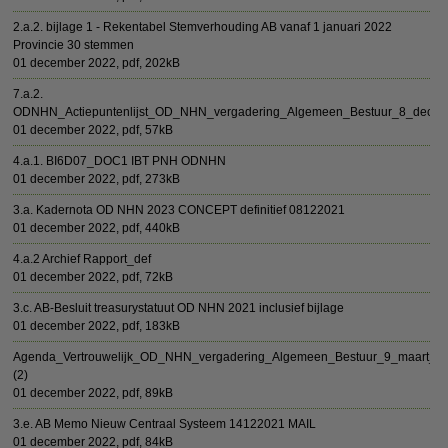
2.a.2. bijlage 1 - Rekentabel Stemverhouding AB vanaf 1 januari 2022
Provincie 30 stemmen
01 december 2022,
pdf
, 202kB
7.a.2.
ODNHN_Actiepuntenlijst_OD_NHN_vergadering_Algemeen_Bestuur_8_dece
01 december 2022,
pdf
, 57kB
4.a.1. BI6D07_DOC1 IBT PNH ODNHN
01 december 2022,
pdf
, 273kB
3.a. Kadernota OD NHN 2023 CONCEPT definitief 08122021
01 december 2022,
pdf
, 440kB
4.a.2 Archief Rapport_def
01 december 2022,
pdf
, 72kB
3.c. AB-Besluit treasurystatuut OD NHN 2021 inclusief bijlage
01 december 2022,
pdf
, 183kB
Agenda_Vertrouwelijk_OD_NHN_vergadering_Algemeen_Bestuur_9_maart_2
(2)
01 december 2022,
pdf
, 89kB
3.e. AB Memo Nieuw Centraal Systeem 14122021 MAIL
01 december 2022,
pdf
, 84kB