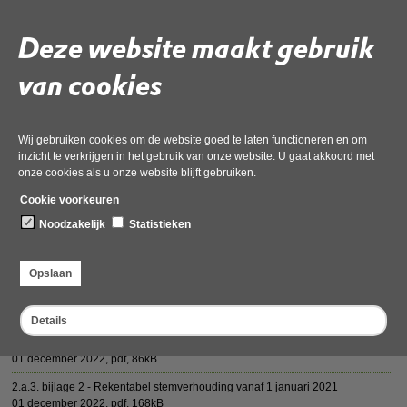
te volgen via https://odnhn.notubiz.nl/
Op 9 maart 2022 van 10:00 tot 12:00 uur vindt de algemene
Deze website maakt gebruik
bestuursvergadering van de Omgevingsdienst Noord-Holland Noord (OD
NHN) digitaal plaats.
van cookies
Deze vergadering wordt gefaciliteerd door Notubiz en is live te volgen
via
https://odnhn.notubiz.nl/
Wij gebruiken cookies om de website goed te laten functioneren en om
inzicht te verkrijgen in het gebruik van onze website. U gaat akkoord met
Deel deze pagina
onze cookies als u onze website blijft gebruiken.
Cookie voorkeuren
Noodzakelijk
Statistieken
Opslaan
Vergaderstukken 9 maart 2022
Details
4.a.3. Archief ODNHN_brief_def
01 december 2022,
pdf
, 86kB
2.a.3. bijlage 2 - Rekentabel stemverhouding vanaf 1 januari 2021
01 december 2022,
pdf
, 168kB