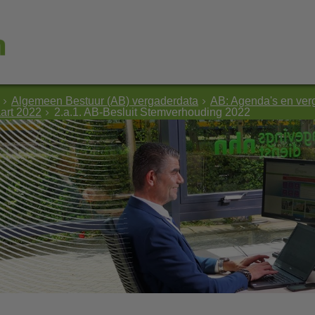
Algemeen Bestuur (AB) vergaderdata
AB: Agenda's en ver
art 2022
2.a.1. AB-Besluit Stemverhouding 2022