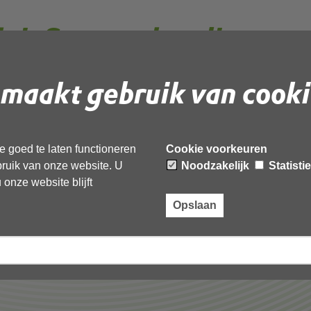
luit Stemverhouding
maakt gebruik van cooki
 document te downloaden.
 goed te laten functioneren
Cookie voorkeuren
verhouding 2022’,
ebruik van onze website. U
Noodzakelijk
Statisti
onze website blijft
Opslaan