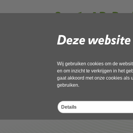
2.a.1. AB-Bes
2022
Deze website 
Gebruik de onderstaande link om het
Wij gebruiken cookies om de website
Download ‘2.a.1. AB-Besluit Stem
en om inzicht te verkrijgen in het g
01 december 2022,
pdf
, 81kB
gaat akkoord met onze cookies als u 
gebruiken.
Deel deze pagina
Details