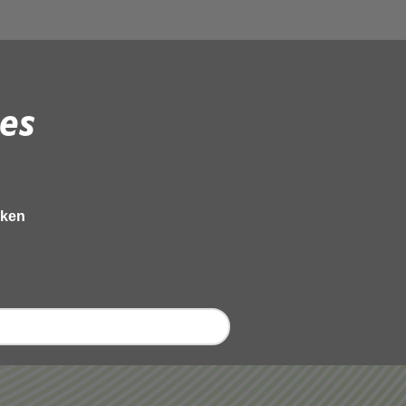
es
eken