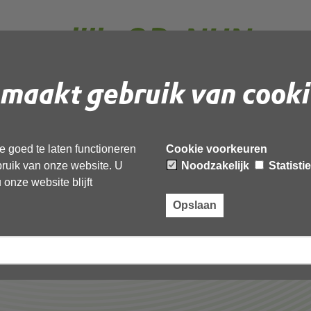
rouwelijk_OD_NHN_ver
maakt gebruik van cooki
 document te downloaden.
 goed te laten functioneren
Cookie voorkeuren
jk_OD_NHN_vergadering_Algemeen_Bestuur_9_maart_2022
ebruik van onze website. U
Noodzakelijk
Statisti
onze website blijft
Opslaan