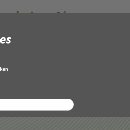
gadering_Algemeen_Be
es
eken