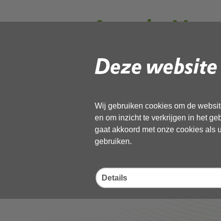
Agenda_Vert
(2)
Deze website 
Gebruik de onderstaande link om het
Wij gebruiken cookies om de website
Download ‘Agenda_Vertrouweli
en om inzicht te verkrijgen in het g
(2)’,
gaat akkoord met onze cookies als u 
01 december 2022,
pdf
, 89kB
gebruiken.
Deel deze pagina
Details