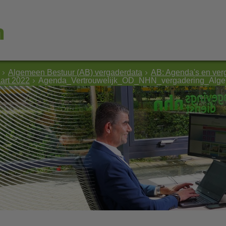
Algemeen Bestuur (AB) vergaderdata
AB: Agenda's en ver
art 2022
Agenda_Vertrouwelijk_OD_NHN_vergadering_Alge