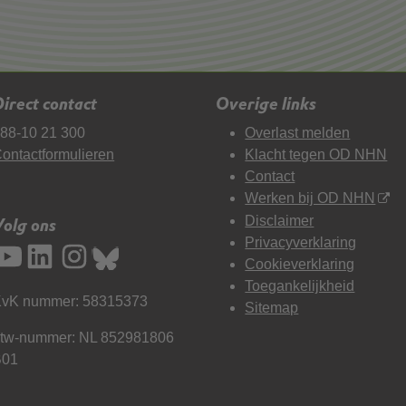
irect contact
Overige links
88-10 21 300
Overlast melden
ontactformulieren
Klacht tegen OD NHN
Contact
Werken bij OD NHN
Disclaimer
Volg ons
Privacyverklaring
Cookieverklaring
Toegankelijkheid
vK nummer: 58315373
Sitemap
tw-nummer: NL 852981806
B01