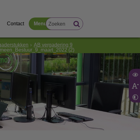
Contact
Menu
gaderstukken
AB vergadering 9
meen_Bestuur_9_maart_2022 (2)