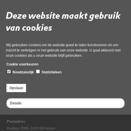
Deze website maakt gebruik
Gebruik de onderstaande link om het document te downloaden.
Download ‘2.1 Rekentabel Stemverdeling AB vanaf 1 januari 2025 incl.
van cookies
LS 2025’,
pdf
, 206kB
Wij gebruiken cookies om de website goed te laten functioneren en om
inzicht te verkrijgen in het gebruik van onze website. U gaat akkoord met
Deel deze pagina
onze cookies als u onze website blijft gebruiken.
Cookie voorkeuren
Noodzakelijk
Statistieken
Opslaan
Details
Bezoekadres
Dampten 2, 1624 NR Hoorn
Postadres
Postbus 2095, 1620 EB Hoorn