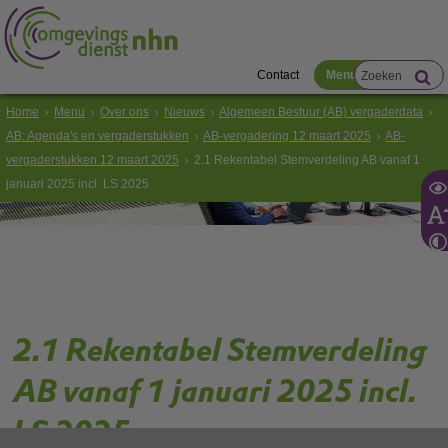
Contact
Menu
Home
Menu
Over ons
Nieuws
Algemeen Bestuur (AB) vergaderdata
AB: Agenda's en vergaderstukken
AB-vergadering 12 maart 2025
AB-
vergaderstukken 12 maart 2025
2.1 Rekentabel Stemverdeling AB vanaf 1
januari 2025 incl. LS 2025
2.1 Rekentabel Stemverdeling
AB vanaf 1 januari 2025 incl.
LS 2025