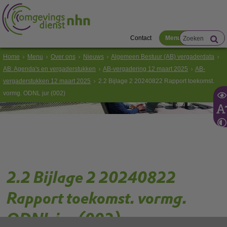
Contact
Menu
Home
Menu
Over ons
Nieuws
Algemeen Bestuur (AB) vergaderdata
AB: Agenda's en vergaderstukken
AB-vergadering 12 maart 2025
AB-
vergaderstukken 12 maart 2025
2.2 Bijlage 2 20240822 Rapport toekomst.
vormg. ODNL jur (002)
2.2 Bijlage 2 20240822
Rapport toekomst. vormg.
ODNL jur (002)