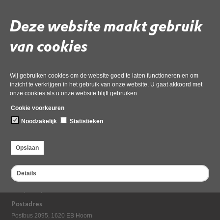
Deze website maakt gebruik
Gebruik de onderstaande link om het document te downloaden.
Download ‘2.2 Bijlage 2 20240822 Rapport toekomst. vormg. ODNL jur
van cookies
(002)’,
pdf
, 587kB
Wij gebruiken cookies om de website goed te laten functioneren en om
inzicht te verkrijgen in het gebruik van onze website. U gaat akkoord met
Deel deze pagina
onze cookies als u onze website blijft gebruiken.
Cookie voorkeuren
Noodzakelijk
Statistieken
Opslaan
Details
Bezoekadres
Dampten 2, 1624 NR Hoorn
Postadres
Postbus 2095, 1620 EB Hoorn