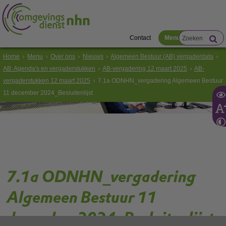
Contact
Menu
Home
Menu
Over ons
Nieuws
Algemeen Bestuur (AB) vergaderdata
AB: Agenda's en vergaderstukken
AB-vergadering 12 maart 2025
AB-
vergaderstukken 12 maart 2025
7.1a ODNHN_vergadering Algemeen Bestuur
11 december 2024_Besluitenlijst
7.1a ODNHN_vergadering
Algemeen Bestuur 11
december 2024_Besluitenlijst