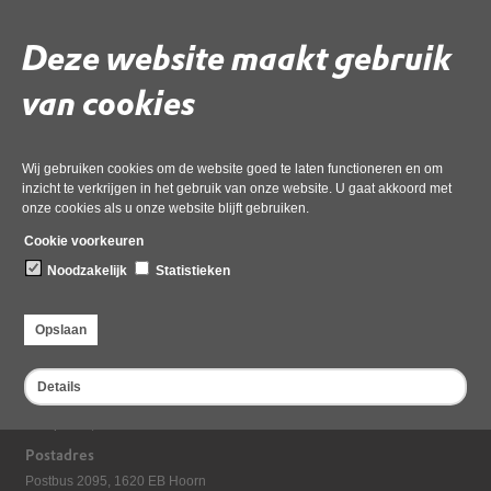
Deze website maakt gebruik
Gebruik de onderstaande link om het document te downloaden.
Download ‘7.1a ODNHN_vergadering Algemeen Bestuur 11 december
van cookies
2024_Besluitenlijst’,
pdf
, 55kB
Wij gebruiken cookies om de website goed te laten functioneren en om
inzicht te verkrijgen in het gebruik van onze website. U gaat akkoord met
Deel deze pagina
onze cookies als u onze website blijft gebruiken.
Cookie voorkeuren
Noodzakelijk
Statistieken
Opslaan
Details
Bezoekadres
Dampten 2, 1624 NR Hoorn
Postadres
Postbus 2095, 1620 EB Hoorn