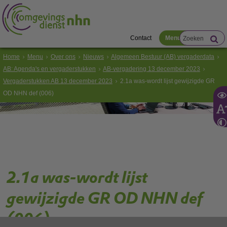
Contact
Menu
Home
Menu
Over ons
Nieuws
Algemeen Bestuur (AB) vergaderdata
AB: Agenda's en vergaderstukken
AB-vergadering 13 december 2023
Vergaderstukken AB 13 december 2023
2.1a was-wordt lijst gewijzigde GR
OD NHN def (006)
2.1a was-wordt lijst
gewijzigde GR OD NHN def
(006)