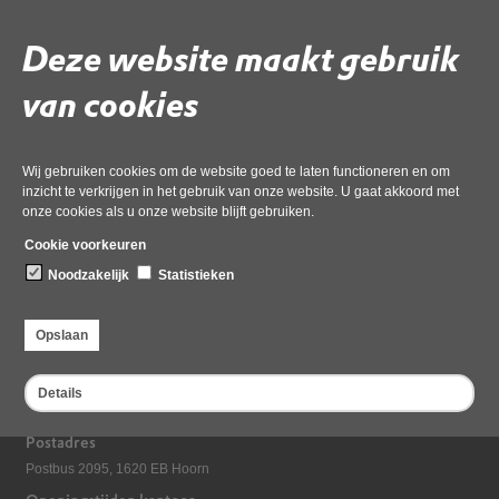
Deze website maakt gebruik
Gebruik de onderstaande link om het document te downloaden.
Download ‘2.1a was-wordt lijst gewijzigde GR OD NHN def (006)’,
van cookies
07 december 2023,
pdf
, 235kB
Wij gebruiken cookies om de website goed te laten functioneren en om
Deel deze pagina
inzicht te verkrijgen in het gebruik van onze website. U gaat akkoord met
onze cookies als u onze website blijft gebruiken.
Cookie voorkeuren
Noodzakelijk
Statistieken
Opslaan
Bezoekadres
Details
Dampten 2, 1624 NR Hoorn
Postadres
Postbus 2095, 1620 EB Hoorn