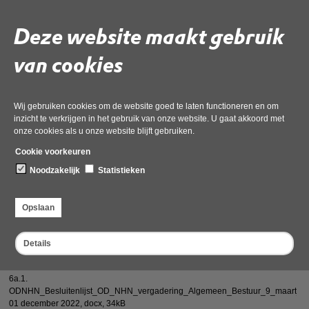
Deze website maakt gebruik
Deel deze pagina
van cookies
Wij gebruiken cookies om de website goed te laten functioneren en om
inzicht te verkrijgen in het gebruik van onze website. U gaat akkoord met
onze cookies als u onze website blijft gebruiken.
Vergaderstukken 13 juli 2022
Cookie voorkeuren
3b AB-Besluit resultaatbestemming 2021, inclusief bijlage resultaatverdeling
Noodzakelijk
Statistieken
01 december 2022,
pdf
, 171kB
3c AB-besluit begroting 2023
Opslaan
01 december 2022,
pdf
, 105kB
3b1 DB-besluit Gemotiveerde reactie op zienswijzen resultaatbestemming
Details
2021
01 december 2022,
docx
, 128kB
6a.1.
ODNHN_Besluitenlijst_OD_NHN_vergadering_Algemeen_Bestuur_9_maart_2
01 december 2022,
docx
, 34kB