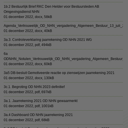
1b.2 Bestuurlijk Brief RKC Den Helder voor Bestuursleden AB
Omgevingsdienst NHN
01 december 2022,
docx
, 58kB
Agenda_Vertrouwelijk_OD_NHN_vergadering_Algemeen_Bestuur_13_juli_20
01 december 2022,
docx
, 40kB
3a.3. Controleverklaring jaarrekening OD NHN 2021 WG
01 december 2022,
pdf
, 494kB
6a
ODNHN_Notulen_Vertrouwelijk_OD_NHN_vergadering_Algemeen_Bestuur_0
01 december 2022,
docx
, 60kB
3a5 DB-besluit Gemotiveerde reactie op zienswijzen jaarrekening 2021
01 december 2022,
docx
, 130kB
3c.1. Begroting OD NHN 2023 definitief
01 december 2022,
pdf
, 697kB
3a.1. Jaarrekening 2021 OD NHN gewaarmerkt
01 december 2022,
pdf
, 1001kB
3a.4 Dashboard OD NHN jaarrekening 2021
01 december 2022,
pdf
, 68kB