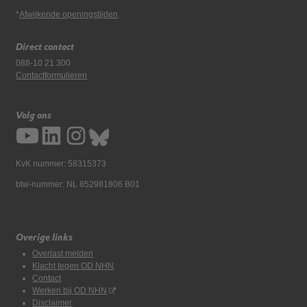
*
Afwijkende openingstijden
Direct contact
088-10 21 300
Contactformulieren
Volg ons
KvK nummer: 58315373
btw-nummer: NL 852981806 B01
Overige links
Overlast melden
Klacht tegen OD NHN
Contact
Werken bij OD NHN
Disclaimer