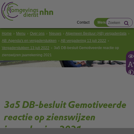
Contact
Menu
Home
Menu
Over ons
Nieuws
Algemeen Bestuur (AB) vergaderdata
AB: Agenda's en vergaderstukken
AB vergadering 13 juli 2022
Vergaderstukken 13 juli 2022
3a5 DB-besluit Gemotiveerde reactie op
zienswijzen jaarrekening 2021
3a5 DB-besluit Gemotiveerde
reactie op zienswijzen
jaarrekening 2021