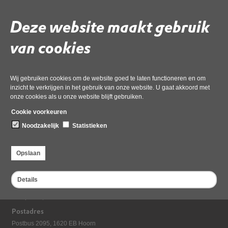
Deze website maakt gebruik
Gebruik de onderstaande link om het document te downloaden.
Download ‘3a5 DB-besluit Gemotiveerde reactie op zienswijzen
van cookies
jaarrekening 2021’,
01 december 2022,
docx
, 130kB
Wij gebruiken cookies om de website goed te laten functioneren en om
inzicht te verkrijgen in het gebruik van onze website. U gaat akkoord met
Deel deze pagina
onze cookies als u onze website blijft gebruiken.
Cookie voorkeuren
Noodzakelijk
Statistieken
Opslaan
Details
Bezoekadres
Dampten 2, 1624 NR Hoorn
Postadres
Postbus 2095, 1620 EB Hoorn