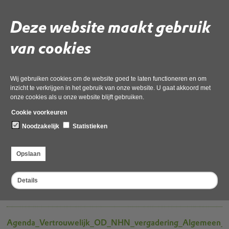
01 december 2022,
pdf
, 171kB
Deze website maakt gebruik
3c AB-besluit begroting 2023
van cookies
01 december 2022,
pdf
, 105kB
3b1 DB-besluit Gemotiveerde reactie op zienswijzen
resultaatbestemming 2021
Wij gebruiken cookies om de website goed te laten functioneren en om
inzicht te verkrijgen in het gebruik van onze website. U gaat akkoord met
01 december 2022,
docx
, 128kB
onze cookies als u onze website blijft gebruiken.
Cookie voorkeuren
6a.1.
Noodzakelijk
Statistieken
ODNHN_Besluitenlijst_OD_NHN_vergadering_Algemeen_B
01 december 2022,
docx
, 34kB
Opslaan
1b.2 Bestuurlijk Brief RKC Den Helder voor Bestuursleden
AB Omgevingsdienst NHN
Details
01 december 2022,
docx
, 58kB
Agenda_Vertrouwelijk_OD_NHN_vergadering_Algemeen_B