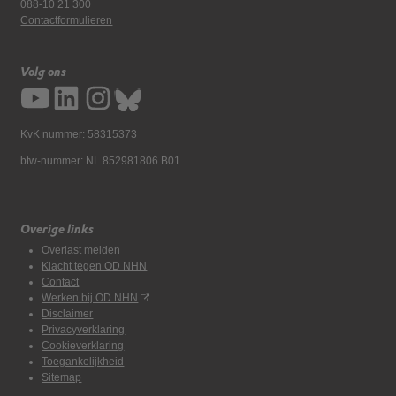
088-10 21 300
Contactformulieren
Volg ons
KvK nummer: 58315373
btw-nummer: NL 852981806 B01
Overige links
Overlast melden
Klacht tegen OD NHN
Contact
Werken bij OD NHN
Disclaimer
Privacyverklaring
Cookieverklaring
Toegankelijkheid
Sitemap