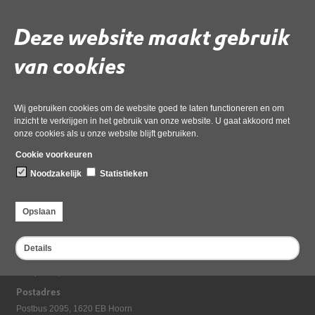
Deze website maakt gebruik
Gebruik de onderstaande link om het document te downloaden.
Download ‘3c2 DB-besluit Gemotiveerde reactie op zienswijzen
van cookies
begroting 2023’,
01 december 2022,
docx
, 130kB
Wij gebruiken cookies om de website goed te laten functioneren en om
inzicht te verkrijgen in het gebruik van onze website. U gaat akkoord met
Deel deze pagina
onze cookies als u onze website blijft gebruiken.
Cookie voorkeuren
Noodzakelijk
Statistieken
Opslaan
Details
Bezoekadres
Dampten 2, 1624 NR Hoorn
Postadres
Postbus 2095, 1620 EB Hoorn