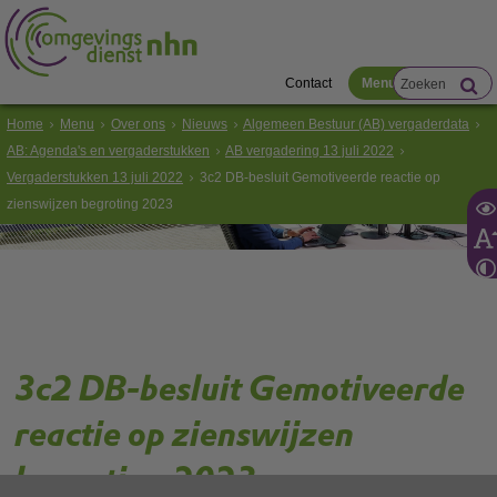
Contact
Menu
Home
Menu
Over ons
Nieuws
Algemeen Bestuur (AB) vergaderdata
AB: Agenda's en vergaderstukken
AB vergadering 13 juli 2022
Vergaderstukken 13 juli 2022
3c2 DB-besluit Gemotiveerde reactie op
zienswijzen begroting 2023
3c2 DB-besluit Gemotiveerde
reactie op zienswijzen
begroting 2023