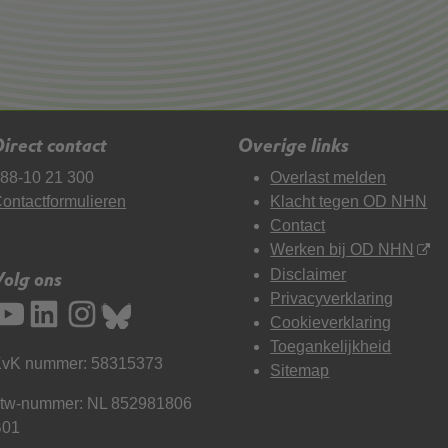
irect contact
Overige links
88-10 21 300
Overlast melden
ontactformulieren
Klacht tegen OD NHN
Contact
Werken bij OD NHN
Disclaimer
Volg ons
Privacyverklaring
Cookieverklaring
Toegankelijkheid
vK nummer: 58315373
Sitemap
tw-nummer: NL 852981806
B01