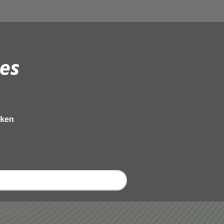
es
eken