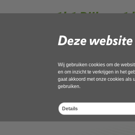
1b1 Bijlage 1
OD NHN betre
Deze website 
robuuste OD
Wij gebruiken cookies om de website
en om inzicht te verkrijgen in het g
Volg de onderstaande link om het
PD
gaat akkoord met onze cookies als u 
gebruiken.
Download ‘1b1 Bijlage 1 brief 19
02 januari 2024,
pdf
, 148kB
Details
Deel deze pagina