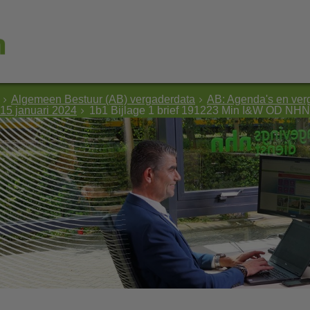
Algemeen Bestuur (AB) vergaderdata
AB: Agenda's en ver
15 januari 2024
1b1 Bijlage 1 brief 191223 Min I&W OD NHN 