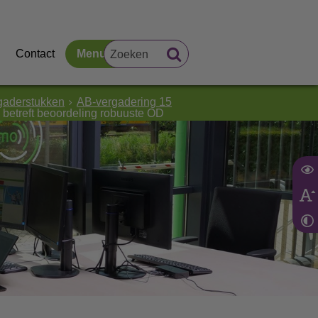
Contact
Menu
gaderstukken
AB-vergadering 15
betreft beoordeling robuuste OD