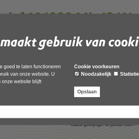
 brief 191223 Min I&W
ft beoordeling
maakt gebruik van cooki
 goed te laten functioneren
Cookie voorkeuren
ebruik van onze website. U
Noodzakelijk
Statisti
F
document te downloaden.
onze website blijft
1223 Min I&W OD NHN betreft beoordeling robuuste OD’,
Opslaan
Laatst gewijzigd: 02 januari 2024